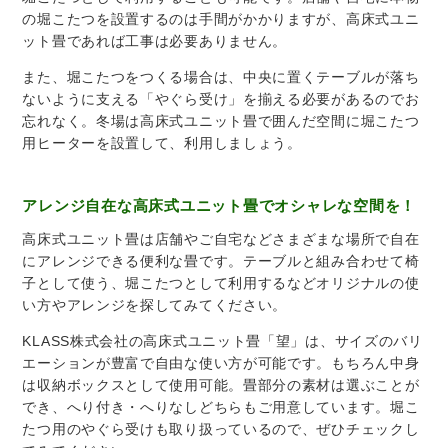
の堀こたつを設置するのは手間がかかりますが、高床式ユニ
ット畳であれば工事は必要ありません。
また、堀こたつをつくる場合は、中央に置くテーブルが落ち
ないように支える「やぐら受け」を揃える必要があるのでお
忘れなく。冬場は高床式ユニット畳で囲んだ空間に堀こたつ
用ヒーターを設置して、利用しましょう。
アレンジ自在な高床式ユニット畳でオシャレな空間を！
高床式ユニット畳は店舗やご自宅などさまざまな場所で自在
にアレンジできる便利な畳です。テーブルと組み合わせて椅
子として使う、堀こたつとして利用するなどオリジナルの使
い方やアレンジを探してみてください。
KLASS株式会社の高床式ユニット畳「望」は、サイズのバリ
エーションが豊富で自由な使い方が可能です。もちろん中身
は収納ボックスとして使用可能。畳部分の素材は選ぶことが
でき、へり付き・へりなしどちらもご用意しています。堀こ
たつ用のやぐら受けも取り扱っているので、ぜひチェックし