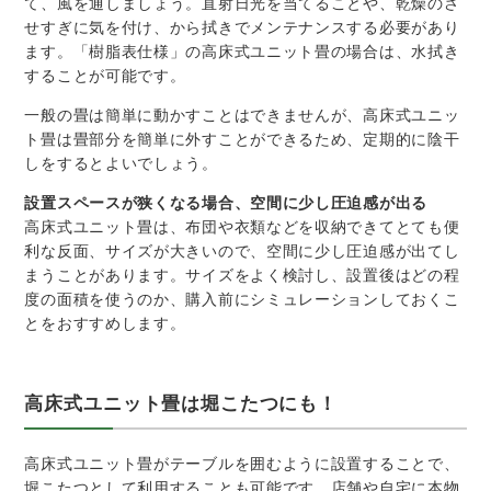
て、風を通しましょう。直射日光を当てることや、乾燥のさ
せすぎに気を付け、から拭きでメンテナンスする必要があり
ます。「樹脂表仕様」の高床式ユニット畳の場合は、水拭き
することが可能です。
一般の畳は簡単に動かすことはできませんが、高床式ユニッ
ト畳は畳部分を簡単に外すことができるため、定期的に陰干
しをするとよいでしょう。
設置スペースが狭くなる場合、空間に少し圧迫感が出る
高床式ユニット畳は、布団や衣類などを収納できてとても便
利な反面、サイズが大きいので、空間に少し圧迫感が出てし
まうことがあります。サイズをよく検討し、設置後はどの程
度の面積を使うのか、購入前にシミュレーションしておくこ
とをおすすめします。
高床式ユニット畳は堀こたつにも！
高床式ユニット畳がテーブルを囲むように設置することで、
堀こたつとして利用することも可能です。店舗や自宅に本物