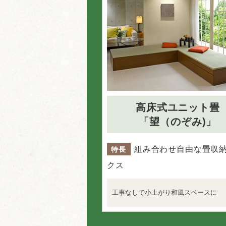
高床式ユニット畳
「望（のぞみ)」
組み合わせ自由な畳収
特長
クス
工事なしで小上がり和風スペースに