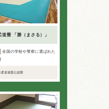
柔道畳
「勝（まさる）」
全国の学校や警察に選ばれた
畳
本柔道連盟公認畳