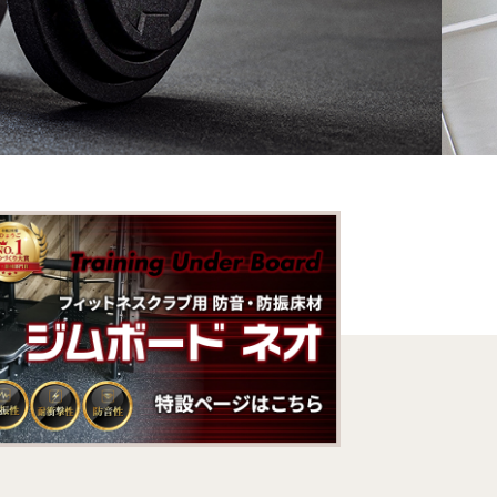
畳
葬祭用畳
抗菌洗える畳
「おくりたたみ」