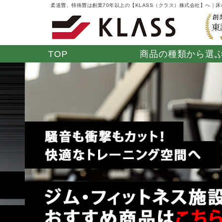
柔道畳、特殊畳は創業70年以上の【KLASS（クラス）株式会社】へ｜
TOP
商品の種類から選
学校関係・公共施
ジムボード ネオ
ホテル・旅館・温
フィットネス用
ウォッ
スポ
設
ラバーマット
浴施設
「き
防水ソフト畳
オフィス
湯上がりたたみ
モダン
「やわらぎ」
ペット