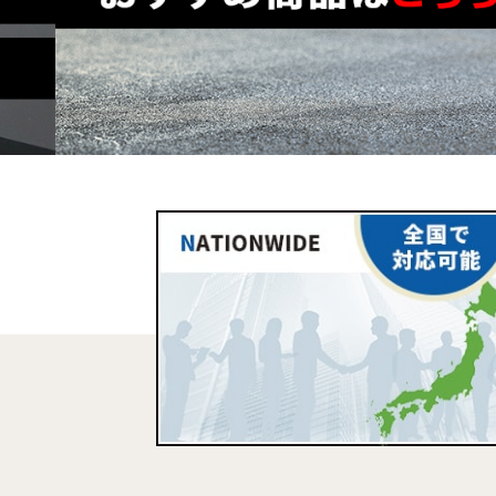
ジムパッド
緩衝畳
床暖
「こ
木目調クッション
陸上トラックシー
ジム
床材「マルチスポ
ト「アスレチック
「トレ
ーツフロア」
ロール」