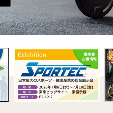
対応薄畳
リバーシブル畳
イージーオーダー
置き
もれび」
畳
用人工芝
スポーツ用
商品一覧
ーニングタ
ジョイントマット
ーフ」