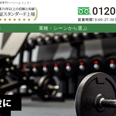
床材専門ページへようこそ！
ぶ
業種・シーンから選ぶ
シャブル畳
ーツ施設
ジム・フィットネ
湯ったりたたみ
柔道畳
住宅
病院・介
タフマ
よらか」
ス施設
「勝（まさる）」
設
タイルカー
モダン畳「Viela」
高床式ユニット畳
堀こたつ
「Viela」
「望（のぞみ）」
「団欒（
ん）