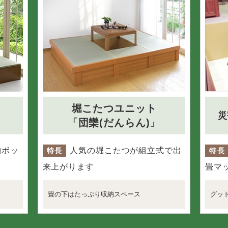
堀こたつユニット
災
「団欒(だんらん)」
納ボッ
人気の堀こたつが組立式で出
特長
特長
来上がります
畳マ
畳の下はたっぷり収納スペース
グッ