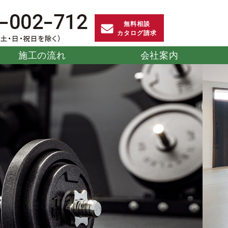
無料相談
カタログ請求
施工の流れ
会社案内
護福祉施
ット
防球・防護マット
葬儀社
スポーツ畳マット
防災
「Gガード」
「Rio」
ユニット
災害備蓄用畳
ストレッチマット
だんら
「そくさい」
サイズオーダー
」