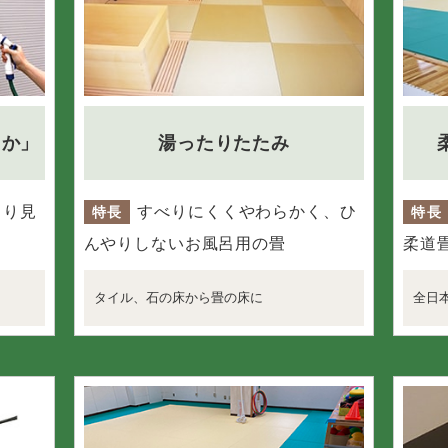
か」
湯ったりたたみ
より見
すべりにくくやわらかく、ひ
特長
特長
んやりしないお風呂用の畳
柔道
タイル、石の床から畳の床に
全日