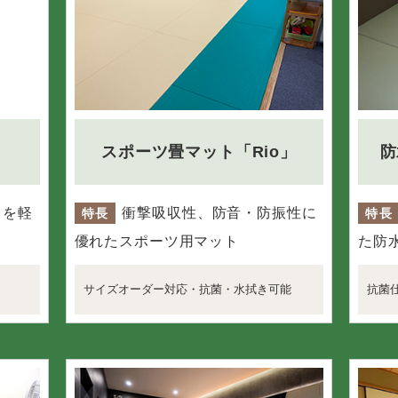
スポーツ畳マット「Rio」
防
りを軽
衝撃吸収性、防音・防振性に
特長
特長
優れたスポーツ用マット
た防
サイズオーダー対応・抗菌・水拭き可能
抗菌