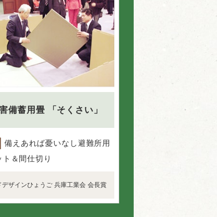
害備蓄用畳
「そくさい」
備えあれば憂いなし避難所用
ット＆間仕切り
ドデザインひょうご 兵庫工業会 会長賞