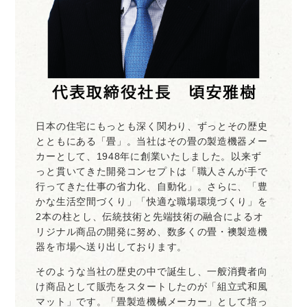
日本の住宅にもっとも深く関わり、ずっとその歴史
とともにある「畳」。当社はその畳の製造機器メー
カーとして、1948年に創業いたしました。以来ず
っと貫いてきた開発コンセプトは「職人さんが手で
行ってきた仕事の省力化、自動化」。さらに、「豊
かな生活空間づくり」「快適な職場環境づくり」を
2本の柱とし、伝統技術と先端技術の融合によるオ
リジナル商品の開発に努め、数多くの畳・襖製造機
器を市場へ送り出しております。
そのような当社の歴史の中で誕生し、一般消費者向
け商品として販売をスタートしたのが「組立式和風
マット」です。「畳製造機械メーカー」として培っ