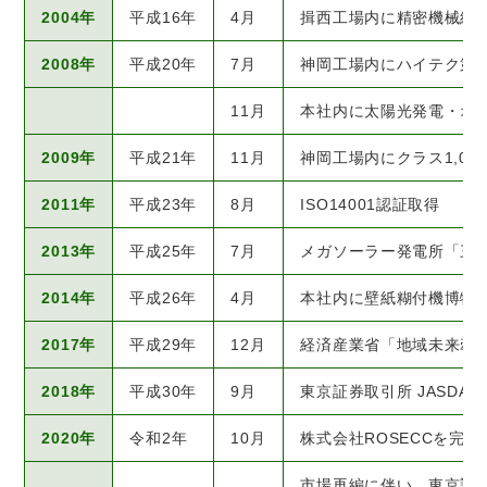
2004年
平成16年
4月
揖西工場内に精密機械組立
2008年
平成20年
7月
神岡工場内にハイテク第
11月
本社内に太陽光発電・オ
2009年
平成21年
11月
神岡工場内にクラス1,0
2011年
平成23年
8月
ISO14001認証取得
2013年
平成25年
7月
メガソーラー発電所「三
2014年
平成26年
4月
本社内に壁紙糊付機博物
2017年
平成29年
12月
経済産業省「地域未来牽
2018年
平成30年
9月
東京証券取引所 JASD
2020年
令和2年
10月
株式会社ROSECCを完
市場再編に伴い、東京証