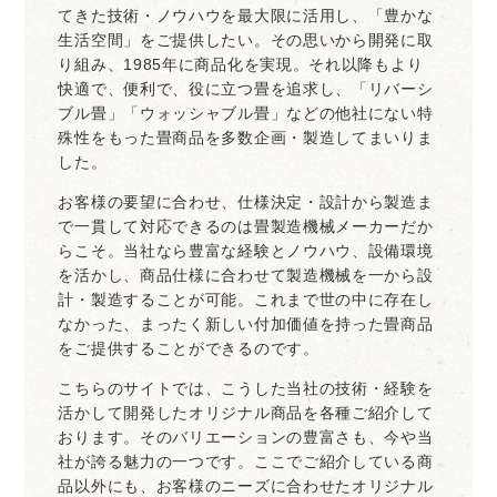
てきた技術・ノウハウを最大限に活用し、「豊かな
生活空間」をご提供したい。その思いから開発に取
り組み、1985年に商品化を実現。それ以降もより
快適で、便利で、役に立つ畳を追求し、「リバーシ
ブル畳」「ウォッシャブル畳」などの他社にない特
殊性をもった畳商品を多数企画・製造してまいりま
した。
お客様の要望に合わせ、仕様決定・設計から製造ま
で一貫して対応できるのは畳製造機械メーカーだか
らこそ。当社なら豊富な経験とノウハウ、設備環境
を活かし、商品仕様に合わせて製造機械を一から設
計・製造することが可能。これまで世の中に存在し
なかった、まったく新しい付加価値を持った畳商品
をご提供することができるのです。
こちらのサイトでは、こうした当社の技術・経験を
活かして開発したオリジナル商品を各種ご紹介して
おります。そのバリエーションの豊富さも、今や当
社が誇る魅力の一つです。ここでご紹介している商
品以外にも、お客様のニーズに合わせたオリジナル