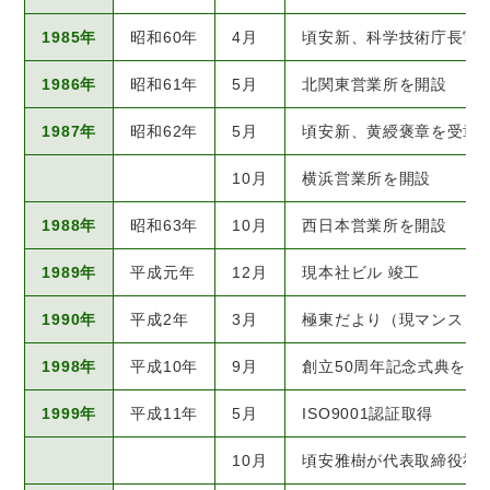
1985年
昭和60年
4月
頃安新、科学技術庁長官
1986年
昭和61年
5月
北関東営業所を開設
1987年
昭和62年
5月
頃安新、黄綬褒章を受章
10月
横浜営業所を開設
1988年
昭和63年
10月
西日本営業所を開設
1989年
平成元年
12月
現本社ビル 竣工
1990年
平成2年
3月
極東だより（現マンスリ
1998年
平成10年
9月
創立50周年記念式典を開
1999年
平成11年
5月
ISO9001認証取得
10月
頃安雅樹が代表取締役社