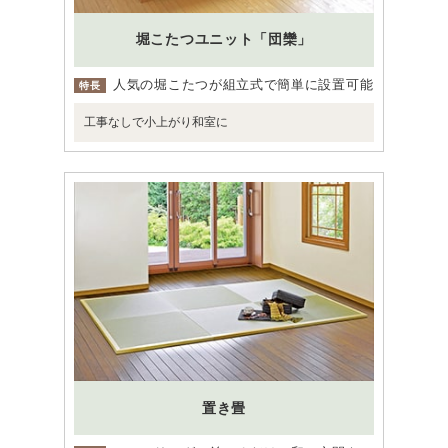
堀こたつユニット「団欒」
人気の堀こたつが組立式で簡単に設置可能
特長
工事なしで小上がり和室に
置き畳