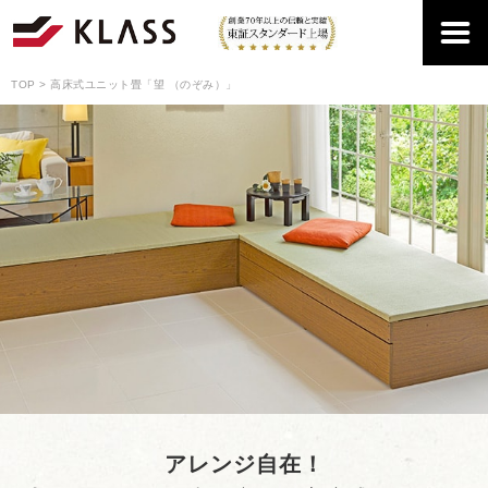
TOP
高床式ユニット畳「望 （のぞみ）」
アレンジ自在！