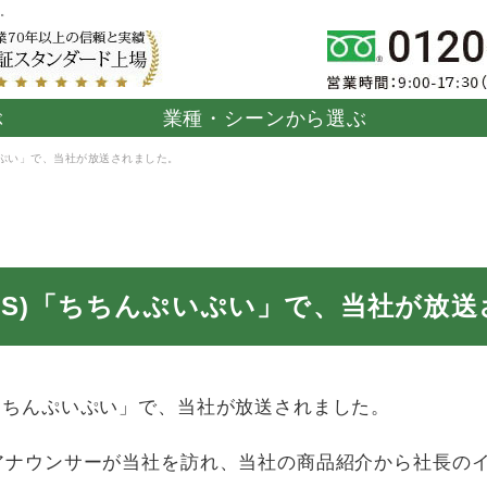
た。
ぶ
業種・シーンから選ぶ
いぷい」で、当社が放送されました。
シャブル畳
ーツ施設
ジム・フィットネ
湯ったりたたみ
柔道畳
住宅
病院・介
タフマ
よらか」
ス施設
「勝（まさる）」
設
BS)「ちちんぷいぷい」で、当社が放
)「ちちんぷいぷい」で、当社が放送されました。
タイルカー
モダン畳「Viela」
高床式ユニット畳
堀こたつ
「Viela」
「望（のぞみ）」
「団欒（
て、アナウンサーが当社を訪れ、当社の商品紹介から社長
ん）