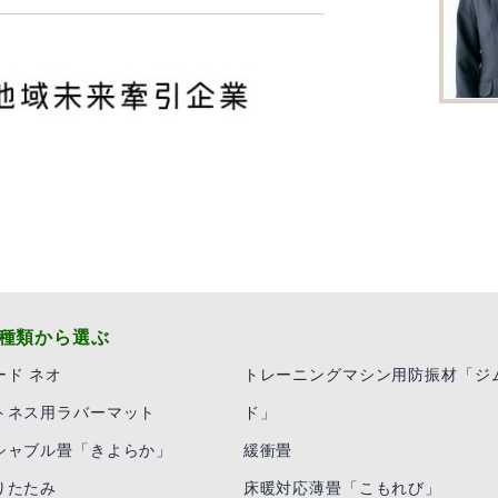
種類から選ぶ
ード ネオ
トレーニングマシン用防振材「ジ
トネス用ラバーマット
ド」
シャブル畳「きよらか」
緩衝畳
りたたみ
床暖対応薄畳「こもれび」