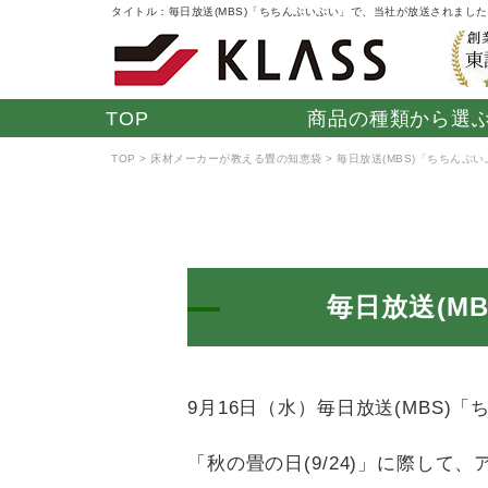
タイトル：毎日放送(MBS)「ちちんぷいぷい」で、当社が放送されまし
TOP
商品の種類から選
TOP
床材メーカーが教える畳の知恵袋
毎日放送(MBS)「ちちんぷ
学校関係・公共施
ジムボード ネオ
ホテル・旅館・温
フィットネス用
ウォッ
スポ
設
ラバーマット
浴施設
「き
毎日放送(M
9月16日（水）毎日放送(MBS
防水ソフト畳
オフィス
湯上がりたたみ
モダン
「やわらぎ」
ペット
「秋の畳の日(9/24)」に際し