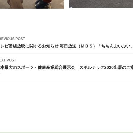
st
REVIOUS POST
vigation
テレビ番組放映に関するお知らせ 毎日放送（ＭＢＳ）「ちちんぷいぷい
EXT POST
日本最大のスポーツ・健康産業総合展示会 スポルテック2020出展のご
内