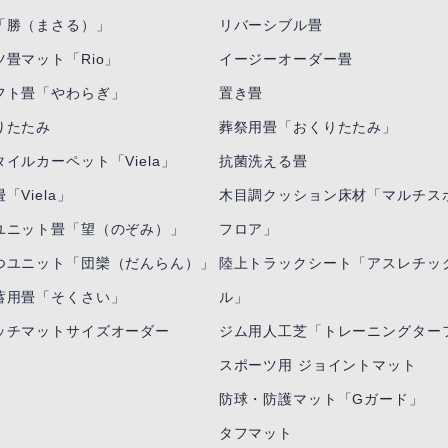
「勝（まさる）」
リバーシブル畳
ツ畳マット「Rio」
イージーオーダー畳
フト畳「やわらぎ」
置き畳
りたたみ
葬祭用畳「おくりたたみ」
イルカーペット「Viela」
抗菌洗える畳
「Viela」
木目調クッション床材「マルチス
ユニット畳「望（のぞみ）」
フロア」
つユニット「団欒（だんらん）」
陸上トラックシート「アスレチッ
蓄用畳「そくさい」
ル」
ッチマットサイズオーダー
ジム用人工芝「トレーニングター
スポーツ用 ジョイントマット
防球・防護マット「Gガード」
タフマット