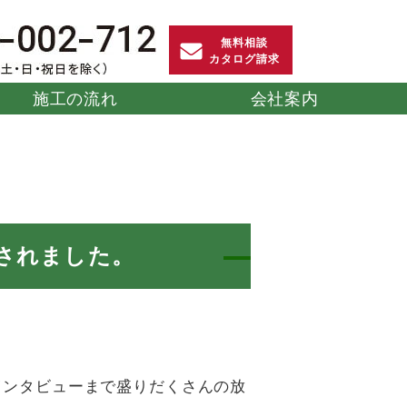
無料相談
カタログ請求
施工の流れ
会社案内
護福祉施
ット
防球・防護マット
葬儀社
スポーツ畳マット
防災
「Gガード」
「Rio」
送されました。
ユニット
災害備蓄用畳
ストレッチマット
だんら
「そくさい」
サイズオーダー
のインタビューまで盛りだくさんの放
」