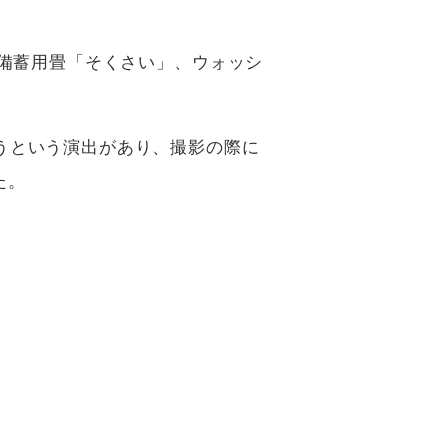
害備蓄用畳「そくさい」、ウォッシ
畳
葬祭用畳
抗菌洗える畳
「おくりたたみ」
うという演出があり、撮影の際に
た。