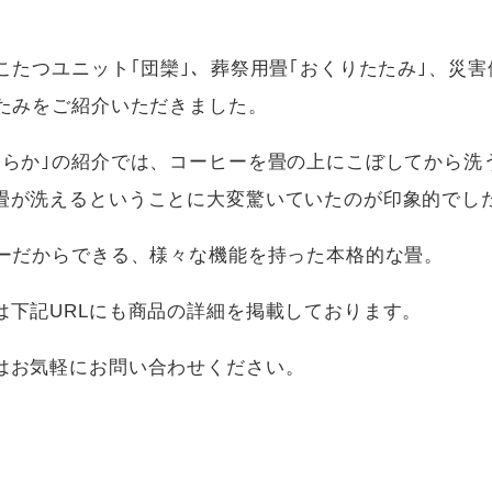
こたつユニット｢団欒｣、葬祭用畳｢おくりたたみ｣、災
たたみをご紹介いただきました。
対応薄畳
リバーシブル畳
イージーオーダー
置き
もれび」
畳
よらか｣の紹介では、コーヒーを畳の上にこぼしてから洗
畳が洗えるということに大変驚いていたのが印象的でし
カーだからできる、様々な機能を持った本格的な畳。
用人工芝
スポーツ用
商品一覧
は下記URLにも商品の詳細を掲載しております。
ーニングタ
ジョイントマット
ーフ」
はお気軽にお問い合わせください。