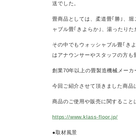
送でした。
畳商品としては、柔道畳｢勝｣、堀
ャブル畳｢きよらか｣、湯ったり
ジムパッド
緩衝畳
床暖
「こ
その中でもウォッシャブル畳｢き
はアナウンサーやスタッフの方も
創業70年以上の畳製造機械メー
木目調クッション
陸上トラックシー
ジム
今回ご紹介させて頂きました商品
床材「マルチスポ
ト「アスレチック
「トレ
ーツフロア」
ロール」
商品のご使用や販売に関すること
https://www.klass-floor.jp/
●取材風景