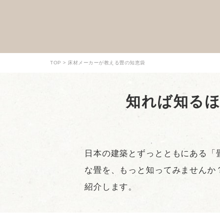
ジムパッド
緩衝畳
床暖
「こ
TOP
床材メーカーが教える畳の知恵袋
知れば知るほ
木目調クッション
陸上トラックシー
ジム
床材「マルチスポ
ト「アスレチック
「トレ
ーツフロア」
ロール」
日本の建築とずっとともにある「
な畳を、もっと知ってみませんか？
紹介します。