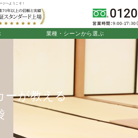
ページへようこそ！
ぶ
業種・シーンから選ぶ
シャブル畳
ーツ施設
ジム・フィットネ
湯ったりたたみ
柔道畳
住宅
病院・介
タフマ
よらか」
ス施設
「勝（まさる）」
設
カーが教える
袋
タイルカー
モダン畳「Viela」
高床式ユニット畳
堀こたつ
「Viela」
「望（のぞみ）」
「団欒（
ん）