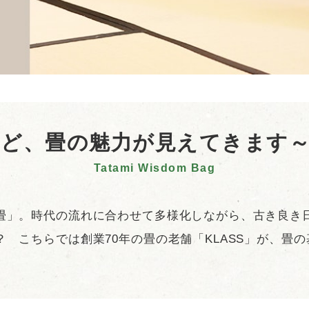
対応薄畳
リバーシブル畳
イージーオーダー
置き
もれび」
畳
ど、畳の魅力が見えてきます～
Tatami Wisdom Bag
用人工芝
スポーツ用
商品一覧
ーニングタ
ジョイントマット
ーフ」
畳」。時代の流れに合わせて多様化しながら、古き良き
 こちらでは創業70年の畳の老舗「KLASS」が、畳