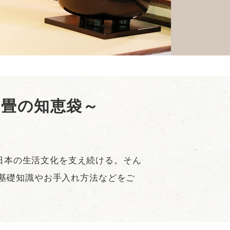
畳
葬祭用畳
抗菌洗える畳
「おくりたたみ」
畳の知恵袋～
日本の生活文化を支え続ける。そん
の基礎知識やお手入れ方法などをご