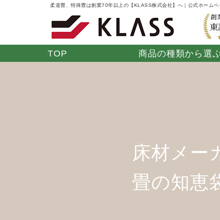
柔道畳、特殊畳は創業70年以上の【KLASS株式会社】へ｜公式ホーム
TOP
商品の種類から選
学校関係・公共施
ジムボード ネオ
ホテル・旅館・温
フィットネス用
ウォッ
スポ
設
ラバーマット
浴施設
「き
床材メー
畳の知恵
防水ソフト畳
オフィス
湯上がりたたみ
モダン
「やわらぎ」
ペット