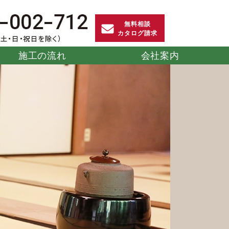
無料相談
カタログ請求
施工の流れ
会社案内
護福祉施
ット
防球・防護マット
葬儀社
スポーツ畳マット
防災
「Gガード」
「Rio」
ユニット
災害備蓄用畳
ストレッチマット
だんら
「そくさい」
サイズオーダー
」